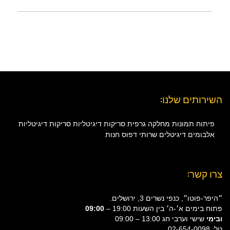
השירותים שלנו:
פיתוח תמונות
מחלקה גרפית
סריקות דיגיטליות
סריקות דיגיטליות
אלבומים דיגיטלים
שרותי דפוס
חנות
צרו קשר:
״היפר-פוטו״, כנפי נשרים 3, ירושלים.
פתוח בימים א׳-ה׳ בין השעות 19:00 –
09:00
ובימי
שישי וערבי חג 13:00 – 09:00
טל: 02-654-0098