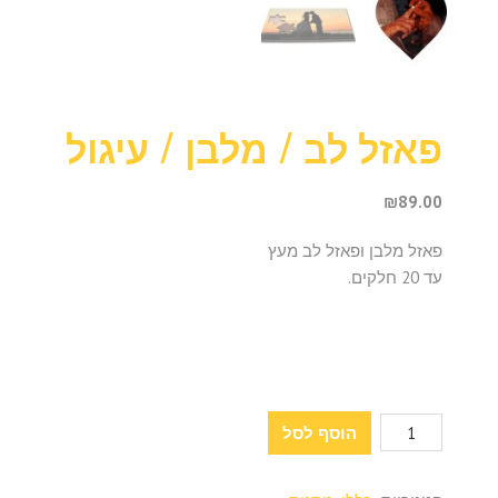
פאזל לב / מלבן / עיגול
₪
89.00
פאזל מלבן ופאזל לב מעץ
עד 20 חלקים.
כמות
הוסף לסל
של
פאזל