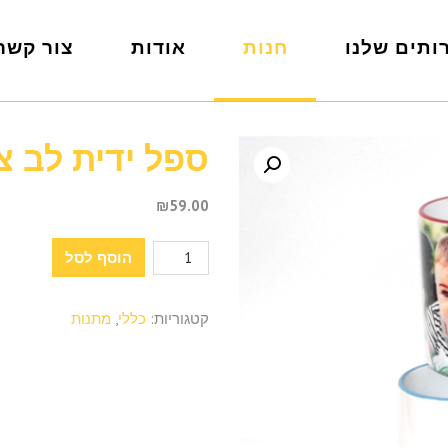
ותים שלנו
חנות
אודות
צור קשר
ספל ידית לב צ
₪
59.00
כמות
הוסף לסל
של
ספל
קטגוריות:
כללי
,
מתנות
ידית
לב
צבעוני