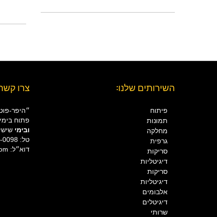
השירותים שלנו:
צרו קשר:
פיתוח
״היפר-פוטו״, כ
פתוח בימים א
תמונות
ובימי
שישי וערב
מחלקה
טל: 02-654-0098
גרפית
דוא״ל: h026540098@gmail.com
סריקות
דיגיטליות
סריקות
דיגיטליות
אלבומים
דיגיטלים
שרותי