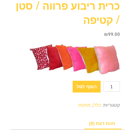
כרית ריבוע פרווה / סטן
/ קטיפה
₪
99.00
כמות
הוסף לסל
של
כרית
קטגוריות:
כללי
,
מתנות
ריבוע
פרווה
/
חוות דעת (0)
סטן