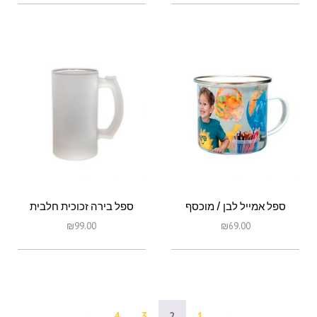
ספל אמייל לבן / מוכסף
ספל בירה זכוכית חלבית
₪
99.00
₪
69.00
←
4
3
2
1
→