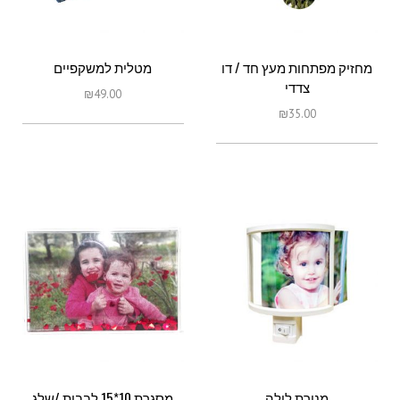
מחזיק מפתחות מעץ חד / דו
מטלית למשקפיים
צדדי
₪
49.00
₪
35.00
מנורת לילה
מסגרת 10*15 לבבות /שלג